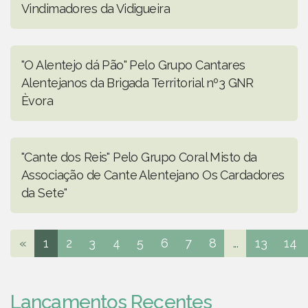
Vindimadores da Vidigueira
"O Alentejo dá Pão" Pelo Grupo Cantares
Alentejanos da Brigada Territorial nº3 GNR
Èvora
"Cante dos Reis" Pelo Grupo Coral Misto da
Associação de Cante Alentejano Os Cardadores
da Sete"
«
1
2
3
4
5
6
7
8
...
13
14
Lançamentos Recentes