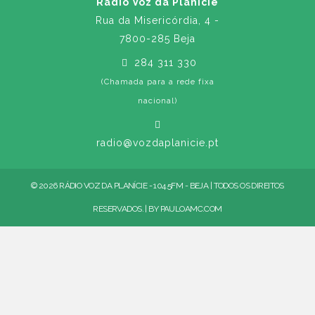
Rádio Voz da Planície
Rua da Misericórdia, 4 -
7800-285 Beja
284 311 330
(Chamada para a rede fixa
nacional)
radio@vozdaplanicie.pt
© 2026 RÁDIO VOZ DA PLANÍCIE - 104.5FM - BEJA | TODOS OS DIREITOS
RESERVADOS. | BY
PAULOAMC.COM