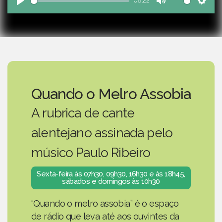
08:22
Play
Mute
Sett
Quando o Melro Assobia
A rubrica de cante
alentejano assinada pelo
músico Paulo Ribeiro
Sexta-feira às 07h30, 09h30, 16h30 e às 18h45,
sábados e domingos às 10h30
“Quando o melro assobia” é o espaço
de rádio que leva até aos ouvintes da