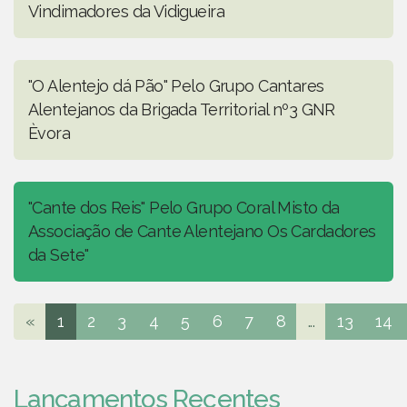
Vindimadores da Vidigueira
"O Alentejo dá Pão" Pelo Grupo Cantares
Alentejanos da Brigada Territorial nº3 GNR
Èvora
"Cante dos Reis" Pelo Grupo Coral Misto da
Associação de Cante Alentejano Os Cardadores
da Sete"
«
1
2
3
4
5
6
7
8
...
13
14
Lançamentos Recentes