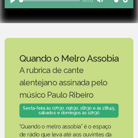
06:03
Play
Mute
Sett
Quando o Melro Assobia
A rubrica de cante
alentejano assinada pelo
músico Paulo Ribeiro
Sexta-feira às 07h30, 09h30, 16h30 e às 18h45,
sábados e domingos às 10h30
“Quando o melro assobia” é o espaço
de rádio que leva até aos ouvintes da