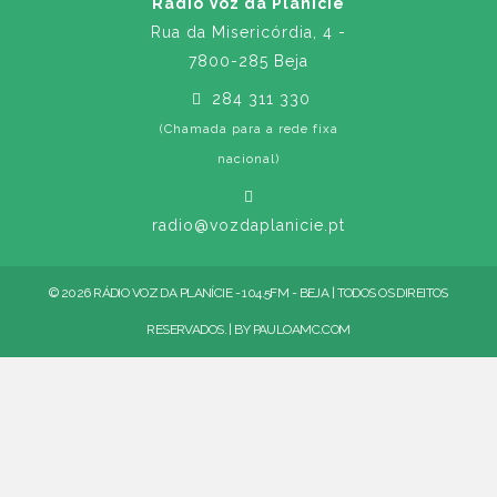
Rádio Voz da Planície
Rua da Misericórdia, 4 -
7800-285 Beja
284 311 330
(Chamada para a rede fixa
nacional)
radio@vozdaplanicie.pt
© 2026 RÁDIO VOZ DA PLANÍCIE - 104.5FM - BEJA | TODOS OS DIREITOS
RESERVADOS. | BY
PAULOAMC.COM