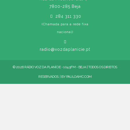
7800-285 Beja
284 311 330
(Chamada para a rede fixa
nacional)
radio@vozdaplanicie.pt
© 2026 RÁDIO VOZ DA PLANÍCIE - 104.5FM - BEJA | TODOS OS DIREITOS
RESERVADOS. | BY
PAULOAMC.COM