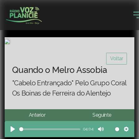
Voltar
Quando o Melro Assobia
"Cabelo Entrançado" Pelo Grupo Coral
Os Boinas de Ferreira do Alentejo
Anterior
Seguinte
04:04
Play
Mute
Sett