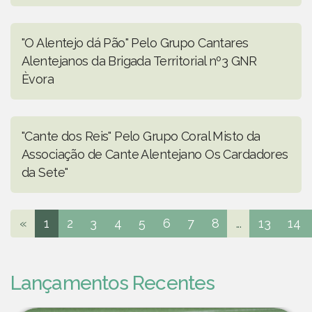
"O Alentejo dá Pão" Pelo Grupo Cantares
Alentejanos da Brigada Territorial nº3 GNR
Èvora
"Cante dos Reis" Pelo Grupo Coral Misto da
Associação de Cante Alentejano Os Cardadores
da Sete"
«
1
2
3
4
5
6
7
8
...
13
14
Lançamentos Recentes