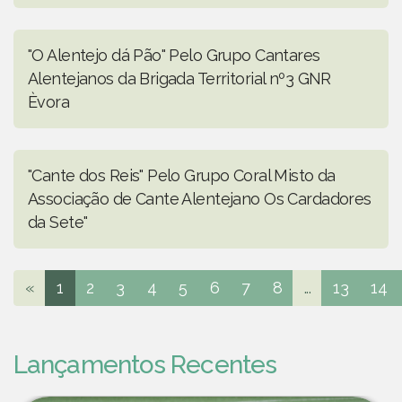
"O Alentejo dá Pão" Pelo Grupo Cantares
Alentejanos da Brigada Territorial nº3 GNR
Èvora
"Cante dos Reis" Pelo Grupo Coral Misto da
Associação de Cante Alentejano Os Cardadores
da Sete"
«
1
2
3
4
5
6
7
8
...
13
14
Lançamentos Recentes