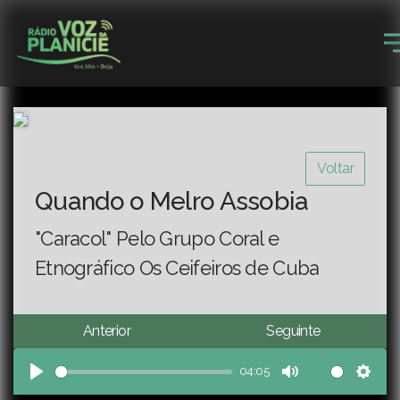
Voltar
Quando o Melro Assobia
"Caracol" Pelo Grupo Coral e
Etnográfico Os Ceifeiros de Cuba
Anterior
Seguinte
04:05
Play
Mute
Sett