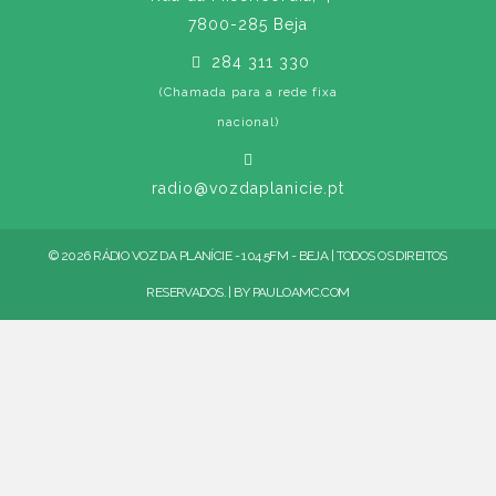
7800-285 Beja
284 311 330
(Chamada para a rede fixa
nacional)
radio@vozdaplanicie.pt
© 2026 RÁDIO VOZ DA PLANÍCIE - 104.5FM - BEJA | TODOS OS DIREITOS
RESERVADOS. | BY
PAULOAMC.COM