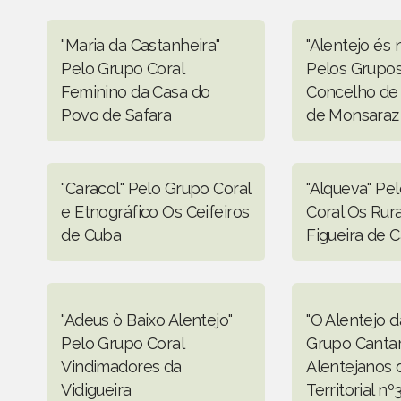
"Maria da Castanheira"
"Alentejo és 
Pelo Grupo Coral
Pelos Grupos
Feminino da Casa do
Concelho de
Povo de Safara
de Monsaraz
"Caracol" Pelo Grupo Coral
"Alqueva" Pe
e Etnográfico Os Ceifeiros
Coral Os Rura
de Cuba
Figueira de C
"Adeus ò Baixo Alentejo"
"O Alentejo d
Pelo Grupo Coral
Grupo Canta
Vindimadores da
Alentejanos 
Vidigueira
Territorial n