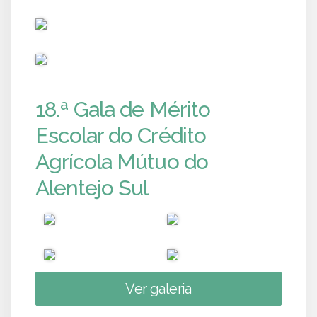
PUB
PUB
18.ª Gala de Mérito
Escolar do Crédito
Agrícola Mútuo do
Alentejo Sul
Ver galeria