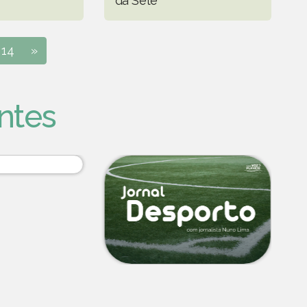
da Sete"
14
»
ntes