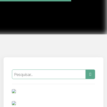
Mute
Settings
PUB
PUB