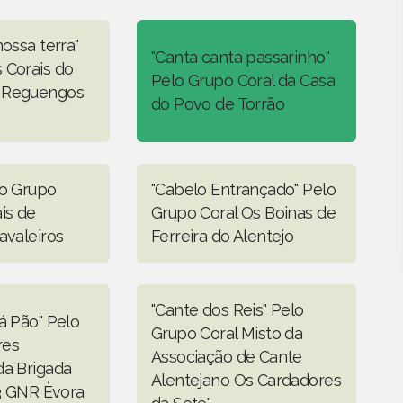
nossa terra"
"Canta canta passarinho"
 Corais do
Pelo Grupo Coral da Casa
 Reguengos
do Povo de Torrão
lo Grupo
"Cabelo Entrançado" Pelo
is de
Grupo Coral Os Boinas de
avaleiros
Ferreira do Alentejo
"Cante dos Reis" Pelo
á Pão" Pelo
Grupo Coral Misto da
res
Associação de Cante
da Brigada
Alentejano Os Cardadores
º3 GNR Èvora