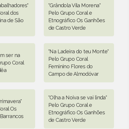
rabalhadores"
"Grândola Vila Morena"
oral dos
Pelo Grupo Coral e
ina de São
Etnográfico Os Ganhões
de Castro Verde
"Na Ladeira do teu Monte"
m ser na
Pelo Grupo Coral
Grupo Coral
Feminino Flores do
dêa
Campo de Almodóvar
"Olha a Noiva se vai linda"
Primavera"
Pelo Grupo Coral e
oral Os
Etnográfico Os Ganhões
 Barrancos
de Castro Verde