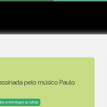
Play
 assinada pelo músico Paulo
ados e domingos às 10h30