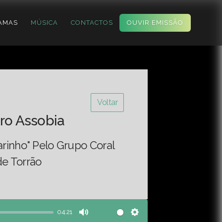
AMAS
MÚSICA
CONTACTOS
OUVIR EMISSÃO
Voltar
ro Assobia
arinho" Pelo Grupo Coral
de Torrão
04:21