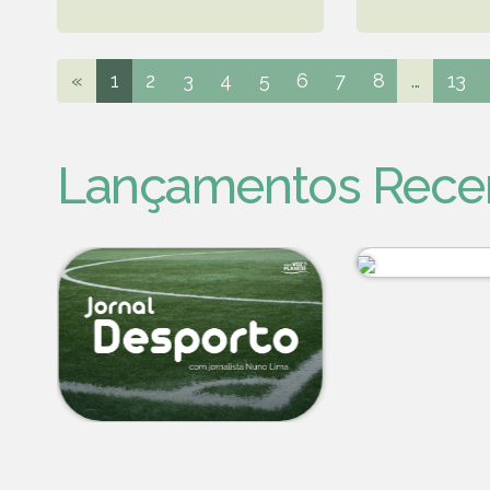
«
1
2
3
4
5
6
7
8
...
13
Lançamentos Rece