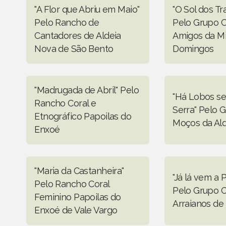
"A Flor que Abriu em Maio"
"O Sol dos T
Pelo Rancho de
Pelo Grupo C
Cantadores de Aldeia
Amigos da M
Nova de São Bento
Domingos
"Madrugada de Abril" Pelo
"Há Lobos se
Rancho Coral e
Serra" Pelo 
Etnográfico Papoilas do
Moços da Al
Enxoé
"Maria da Castanheira"
"Já lá vem a 
Pelo Rancho Coral
Pelo Grupo C
Feminino Papoilas do
Arraianos de
Enxoé de Vale Vargo