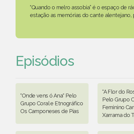
“Quando o melro assobia” é o espaço de rád
estação as memórias do cante alentejano, p
Episódios
"A Flor do R
"Onde vens ó Ana" Pelo
Pelo Grupo C
Grupo Coral e Etnográfico
Feminino Can
Os Camponeses de Pias
Xarrama do T