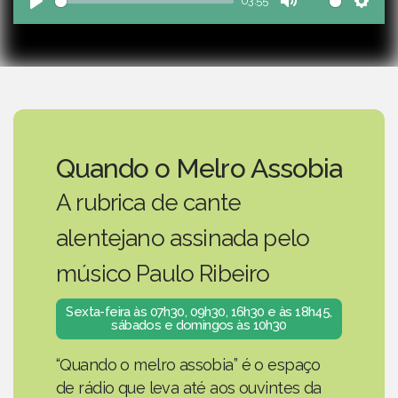
03:55
Play
Mute
Sett
Quando o Melro Assobia
A rubrica de cante
alentejano assinada pelo
músico Paulo Ribeiro
Sexta-feira às 07h30, 09h30, 16h30 e às 18h45,
sábados e domingos às 10h30
“Quando o melro assobia” é o espaço
de rádio que leva até aos ouvintes da