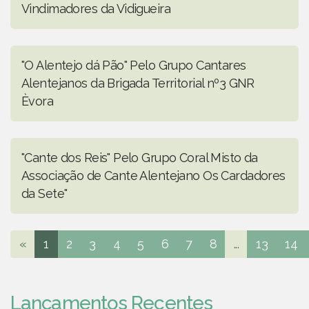
Vindimadores da Vidigueira
"O Alentejo dá Pão" Pelo Grupo Cantares
Alentejanos da Brigada Territorial nº3 GNR
Èvora
"Cante dos Reis" Pelo Grupo Coral Misto da
Associação de Cante Alentejano Os Cardadores
da Sete"
«
1
2
3
4
5
6
7
8
...
13
14
Lançamentos Recentes