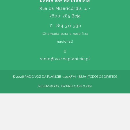
Rádio Voz da Planície
Rua da Misericórdia, 4 -
7800-285 Beja
284 311 330
(Chamada para a rede fixa
nacional)
radio@vozdaplanicie.pt
© 2026 RÁDIO VOZ DA PLANÍCIE - 104.5FM - BEJA | TODOS OS DIREITOS
RESERVADOS. | BY
PAULOAMC.COM