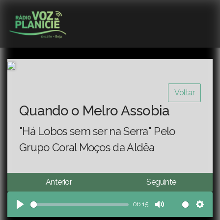
Voltar
Quando o Melro Assobia
"Há Lobos sem ser na Serra" Pelo
Grupo Coral Moços da Aldêa
Anterior
Seguinte
06:15
Play
Mute
Sett