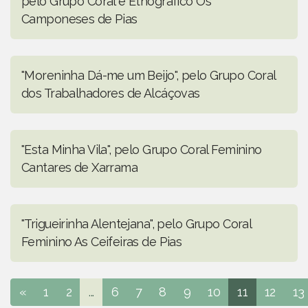
pelo Grupo Coral e Etnográfico Os
Camponeses de Pias
"Moreninha Dá-me um Beijo", pelo Grupo Coral
dos Trabalhadores de Alcáçovas
"Esta Minha Vila", pelo Grupo Coral Feminino
Cantares de Xarrama
"Trigueirinha Alentejana", pelo Grupo Coral
Feminino As Ceifeiras de Pias
«
1
2
...
6
7
8
9
10
11
12
13