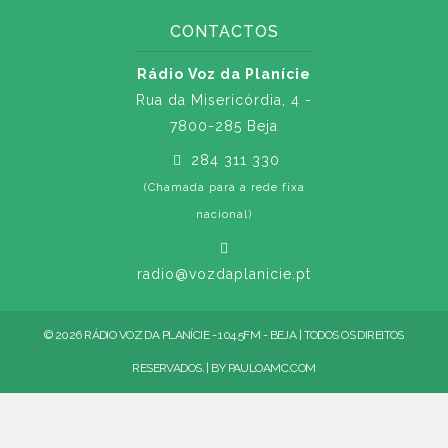
CONTACTOS
Rádio Voz da Planície
Rua da Misericórdia, 4 -
7800-285 Beja
284 311 330
(Chamada para a rede fixa
nacional)
radio@vozdaplanicie.pt
© 2026 RÁDIO VOZ DA PLANÍCIE - 104.5FM - BEJA | TODOS OS DIREITOS
RESERVADOS. | BY
PAULOAMC.COM