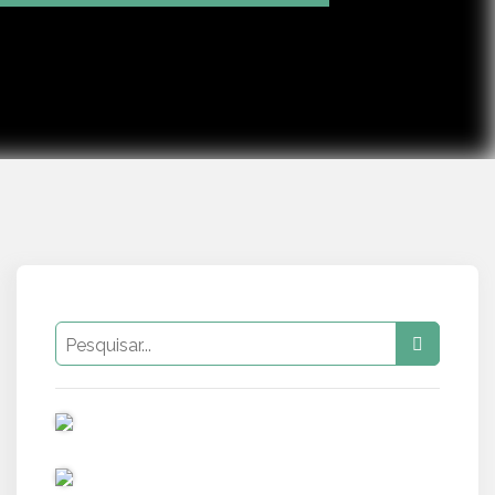
Mute
Settings
PUB
PUB