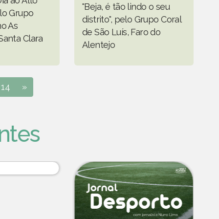
ia ao Alto
"Beja, é tão lindo o seu
lo Grupo
distrito", pelo Grupo Coral
no As
de São Luís, Faro do
Santa Clara
Alentejo
14
»
ntes