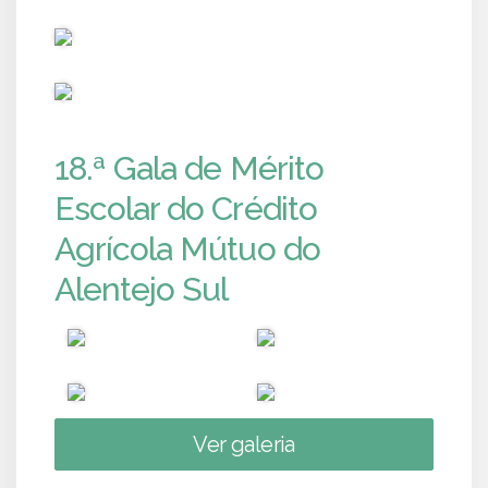
PUB
PUB
18.ª Gala de Mérito
Escolar do Crédito
Agrícola Mútuo do
Alentejo Sul
Ver galeria