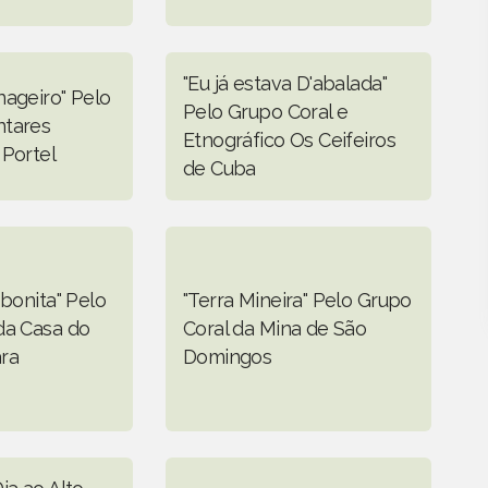
"Eu já estava D'abalada"
nageiro" Pelo
Pelo Grupo Coral e
ntares
Etnográfico Os Ceifeiros
 Portel
de Cuba
 bonita" Pelo
"Terra Mineira" Pelo Grupo
da Casa do
Coral da Mina de São
ra
Domingos