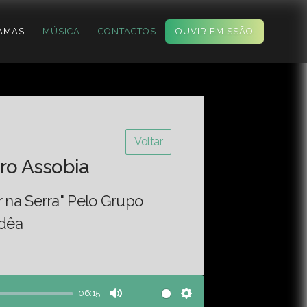
AMAS
MÚSICA
CONTACTOS
OUVIR EMISSÃO
Voltar
ro Assobia
 na Serra" Pelo Grupo
ldêa
06:15