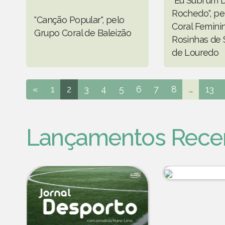
"Eu Subi um D
Rochedo", pe
"Canção Popular", pelo
Coral Femini
Grupo Coral de Baleizão
Rosinhas de 
de Louredo
«
1
2
3
4
5
6
7
8
...
13
Lançamentos Rece