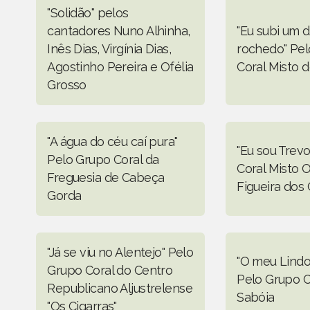
"Solidão" pelos
cantadores Nuno Alhinha,
"Eu subi um d
Inês Dias, Virgínia Dias,
rochedo" Pe
Agostinho Pereira e Ofélia
Coral Misto 
Grosso
"A água do céu caí pura"
"Eu sou Trev
Pelo Grupo Coral da
Coral Misto O
Freguesia de Cabeça
Figueira dos 
Gorda
"Já se viu no Alentejo" Pelo
"O meu Lindo
Grupo Coral do Centro
Pelo Grupo C
Republicano Aljustrelense
Sabóia
"Os Cigarras"