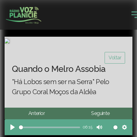
Voltar
Quando o Melro Assobia
"Há Lobos sem ser na Serra" Pelo
Grupo Coral Moços da Aldêa
Anterior
Seguinte
06:15
Play
Mute
Sett