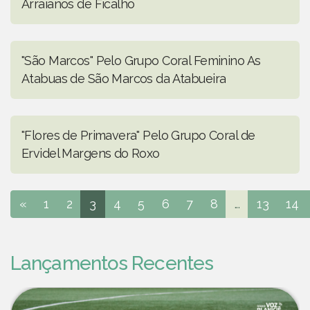
Arraianos de Ficalho
"São Marcos" Pelo Grupo Coral Feminino As
Atabuas de São Marcos da Atabueira
"Flores de Primavera" Pelo Grupo Coral de
Ervidel Margens do Roxo
«
1
2
3
4
5
6
7
8
...
13
14
Lançamentos Recentes