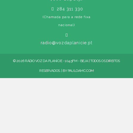
284 311 330
(Chamada para a rede fixa
nacional)
radio@vozdaplanicie.pt
© 2026 RÁDIO VOZ DA PLANÍCIE - 104.5FM - BEJA | TODOS OS DIREITOS
RESERVADOS. | BY
PAULOAMC.COM