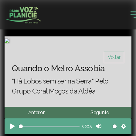
Voltar
Quando o Melro Assobia
"Há Lobos sem ser na Serra" Pelo
Grupo Coral Moços da Aldêa
Anterior
Seguinte
06:15
Play
Mute
Sett