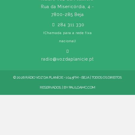
Rua da Misericórdia, 4 -
7800-285 Beja
284 311 330
(Chamada para a rede fixa
nacional)
radio@vozdaplanicie.pt
© 2026 RÁDIO VOZ DA PLANÍCIE - 104.5FM - BEJA | TODOS OS DIREITOS
RESERVADOS. | BY
PAULOAMC.COM