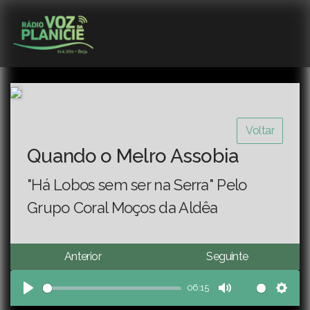
Voltar
Quando o Melro Assobia
"Há Lobos sem ser na Serra" Pelo
Grupo Coral Moços da Aldêa
Anterior
Seguinte
06:15
Play
Mute
Sett