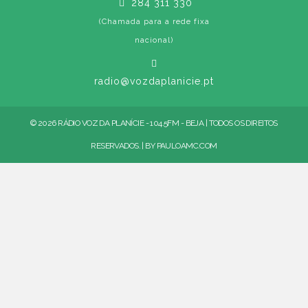
284 311 330
(Chamada para a rede fixa
nacional)
radio@vozdaplanicie.pt
© 2026 RÁDIO VOZ DA PLANÍCIE - 104.5FM - BEJA | TODOS OS DIREITOS
RESERVADOS. | BY
PAULOAMC.COM