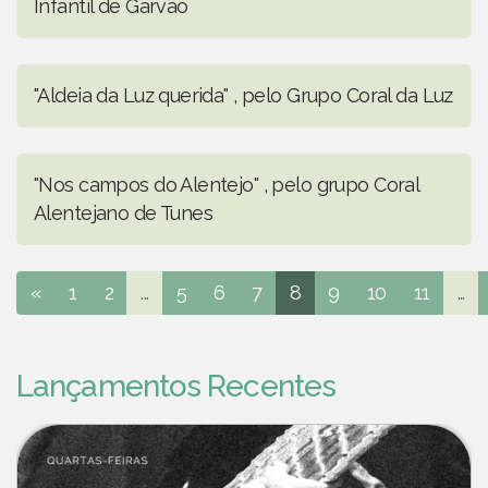
Infantil de Garvão
"Aldeia da Luz querida" , pelo Grupo Coral da Luz
"Nos campos do Alentejo" , pelo grupo Coral
Alentejano de Tunes
«
1
2
...
5
6
7
8
9
10
11
...
Lançamentos Recentes