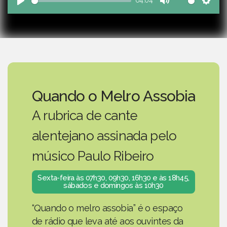
04:04
Play
Mute
Sett
Quando o Melro Assobia
A rubrica de cante
alentejano assinada pelo
músico Paulo Ribeiro
Sexta-feira às 07h30, 09h30, 16h30 e às 18h45,
sábados e domingos às 10h30
“Quando o melro assobia” é o espaço
de rádio que leva até aos ouvintes da