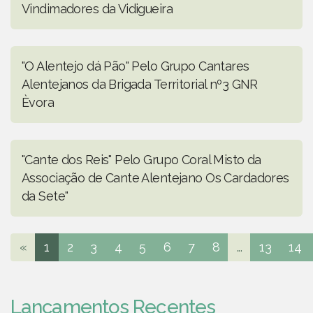
Vindimadores da Vidigueira
"O Alentejo dá Pão" Pelo Grupo Cantares
Alentejanos da Brigada Territorial nº3 GNR
Èvora
"Cante dos Reis" Pelo Grupo Coral Misto da
Associação de Cante Alentejano Os Cardadores
da Sete"
«
1
2
3
4
5
6
7
8
...
13
14
Lançamentos Recentes