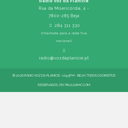
Rádio Voz da Planície
Rua da Misericórdia, 4 -
7800-285 Beja
284 311 330
(Chamada para a rede fixa
nacional)
radio@vozdaplanicie.pt
© 2026 RÁDIO VOZ DA PLANÍCIE - 104.5FM - BEJA | TODOS OS DIREITOS
RESERVADOS. | BY
PAULOAMC.COM