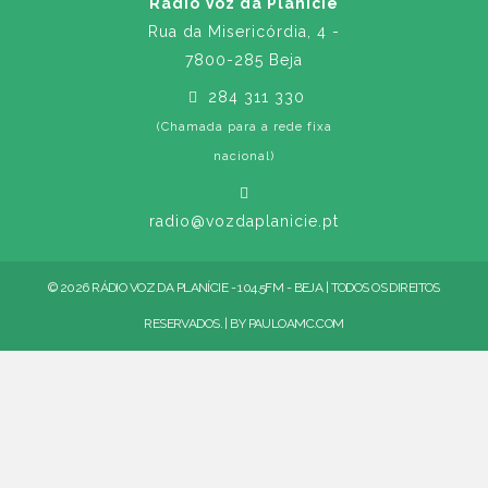
Rádio Voz da Planície
Rua da Misericórdia, 4 -
7800-285 Beja
284 311 330
(Chamada para a rede fixa
nacional)
radio@vozdaplanicie.pt
© 2026 RÁDIO VOZ DA PLANÍCIE - 104.5FM - BEJA | TODOS OS DIREITOS
RESERVADOS. | BY
PAULOAMC.COM