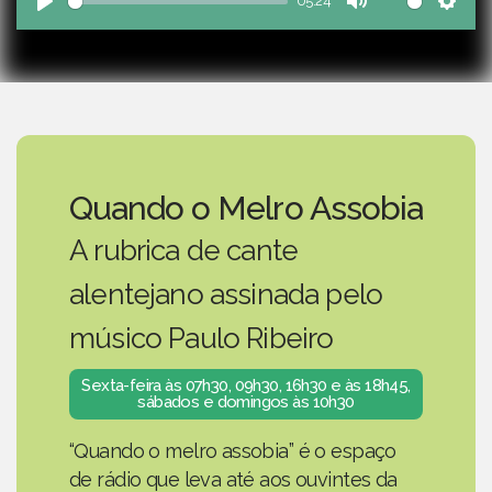
05:24
Play
Mute
Sett
Quando o Melro Assobia
A rubrica de cante
alentejano assinada pelo
músico Paulo Ribeiro
Sexta-feira às 07h30, 09h30, 16h30 e às 18h45,
sábados e domingos às 10h30
“Quando o melro assobia” é o espaço
de rádio que leva até aos ouvintes da