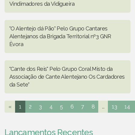
Vindimadores da Vidigueira
"O Alentejo dá Pão" Pelo Grupo Cantares
Alentejanos da Brigada Territorial nº3 GNR
Èvora
"Cante dos Reis" Pelo Grupo Coral Misto da
Associação de Cante Alentejano Os Cardadores
da Sete"
«
1
2
3
4
5
6
7
8
...
13
14
Lançamentos Recentes