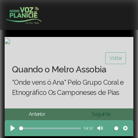
Voltar
Quando o Melro Assobia
"Onde vens ó Ana" Pelo Grupo Coral e
Etnográfico Os Camponeses de Pias
Anterior
Seguinte
04:12
Play
Mute
Sett