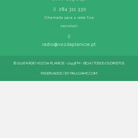
284 311 330
(Chamada para a rede fixa
nacional)
radio@vozdaplanicie.pt
© 2026 RÁDIO VOZ DA PLANÍCIE - 104.5FM - BEJA | TODOS OS DIREITOS
RESERVADOS. | BY
PAULOAMC.COM