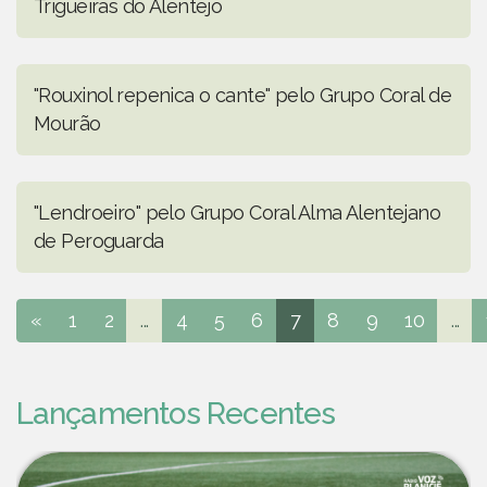
Trigueiras do Alentejo
"Rouxinol repenica o cante" pelo Grupo Coral de
Mourão
"Lendroeiro" pelo Grupo Coral Alma Alentejano
de Peroguarda
«
1
2
...
4
5
6
7
8
9
10
...
Lançamentos Recentes