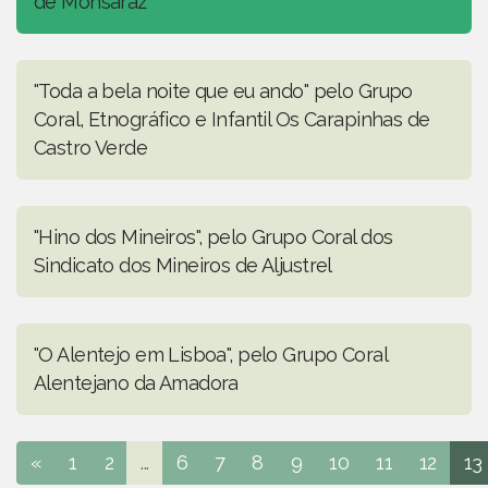
de Monsaraz
"Toda a bela noite que eu ando" pelo Grupo
Coral, Etnográfico e Infantil Os Carapinhas de
Castro Verde
"Hino dos Mineiros", pelo Grupo Coral dos
Sindicato dos Mineiros de Aljustrel
"O Alentejo em Lisboa", pelo Grupo Coral
Alentejano da Amadora
«
1
2
...
6
7
8
9
10
11
12
13