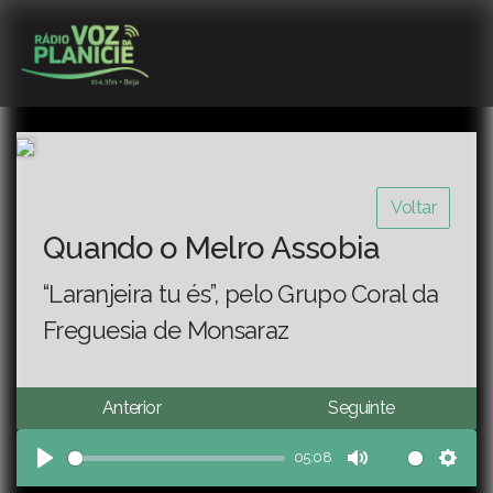
Voltar
Quando o Melro Assobia
“Laranjeira tu és”, pelo Grupo Coral da
Freguesia de Monsaraz
Anterior
Seguinte
05:08
Play
Mute
Sett