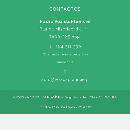
CONTACTOS
Rádio Voz da Planície
Rua da Misericórdia, 4 -
7800-285 Beja
284 311 330
(Chamada para a rede fixa
nacional)
radio@vozdaplanicie.pt
© 2026 RÁDIO VOZ DA PLANÍCIE - 104.5FM - BEJA | TODOS OS DIREITOS
RESERVADOS. | BY
PAULOAMC.COM