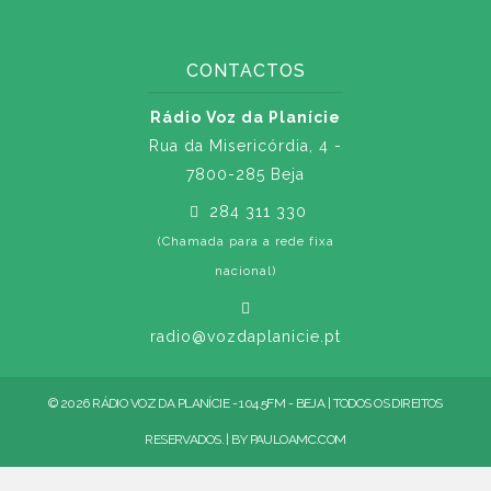
CONTACTOS
Rádio Voz da Planície
Rua da Misericórdia, 4 -
7800-285 Beja
284 311 330
(Chamada para a rede fixa
nacional)
radio@vozdaplanicie.pt
© 2026 RÁDIO VOZ DA PLANÍCIE - 104.5FM - BEJA | TODOS OS DIREITOS
RESERVADOS. | BY
PAULOAMC.COM