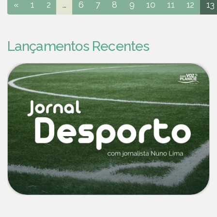
«
1
2
...
6
7
8
9
10
11
12
13
Lançamentos Recentes