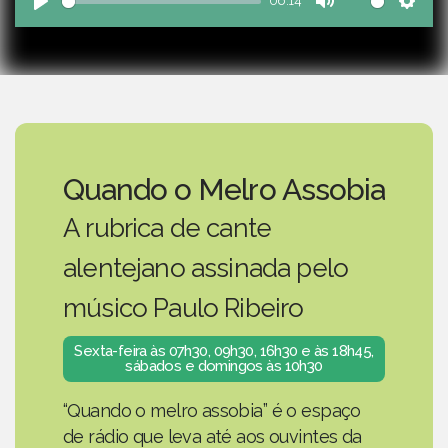
06:14
Play
Mute
Sett
Quando o Melro Assobia
A rubrica de cante
alentejano assinada pelo
músico Paulo Ribeiro
Sexta-feira às 07h30, 09h30, 16h30 e às 18h45,
sábados e domingos às 10h30
“Quando o melro assobia” é o espaço
de rádio que leva até aos ouvintes da