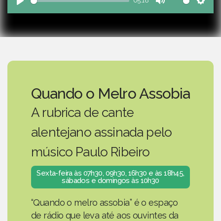
05:18
Play
Mute
Sett
Quando o Melro Assobia
A rubrica de cante
alentejano assinada pelo
músico Paulo Ribeiro
Sexta-feira às 07h30, 09h30, 16h30 e às 18h45,
sábados e domingos às 10h30
“Quando o melro assobia” é o espaço
de rádio que leva até aos ouvintes da