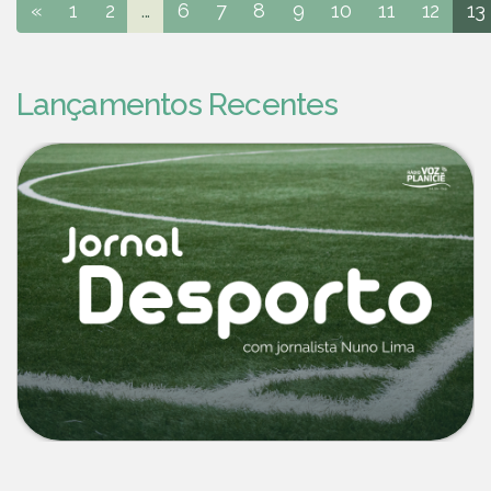
«
1
2
...
6
7
8
9
10
11
12
13
Lançamentos Recentes