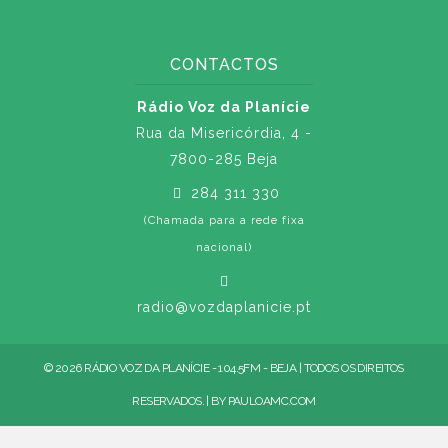
CONTACTOS
Rádio Voz da Planície
Rua da Misericórdia, 4 -
7800-285 Beja
284 311 330
(Chamada para a rede fixa
nacional)
radio@vozdaplanicie.pt
© 2026 RÁDIO VOZ DA PLANÍCIE - 104.5FM - BEJA | TODOS OS DIREITOS
RESERVADOS. | BY
PAULOAMC.COM