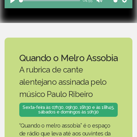
04:55
Play
Mute
Sett
Quando o Melro Assobia
A rubrica de cante
alentejano assinada pelo
músico Paulo Ribeiro
Sexta-feira às 07h30, 09h30, 16h30 e às 18h45,
sábados e domingos às 10h30
“Quando o melro assobia” é o espaço
de rádio que leva até aos ouvintes da