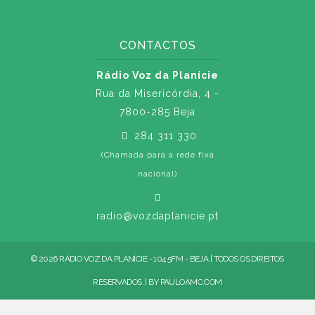
CONTACTOS
Rádio Voz da Planície
Rua da Misericórdia, 4 -
7800-285 Beja
284 311 330
(Chamada para a rede fixa
nacional)
radio@vozdaplanicie.pt
© 2026 RÁDIO VOZ DA PLANÍCIE - 104.5FM - BEJA | TODOS OS DIREITOS
RESERVADOS. | BY
PAULOAMC.COM