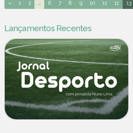
«
1
2
...
6
7
8
9
10
11
12
13
Lançamentos Recentes