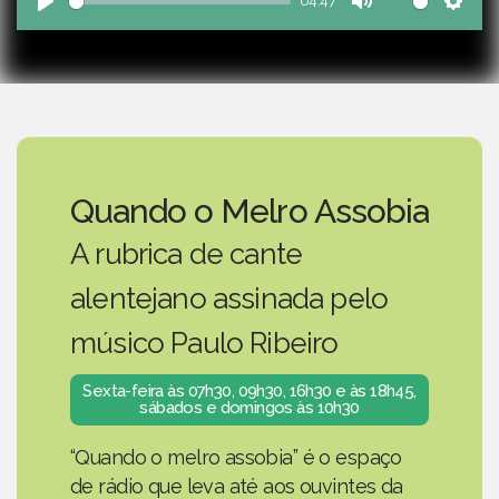
04:47
Play
Mute
Sett
Quando o Melro Assobia
A rubrica de cante
alentejano assinada pelo
músico Paulo Ribeiro
Sexta-feira às 07h30, 09h30, 16h30 e às 18h45,
sábados e domingos às 10h30
“Quando o melro assobia” é o espaço
de rádio que leva até aos ouvintes da