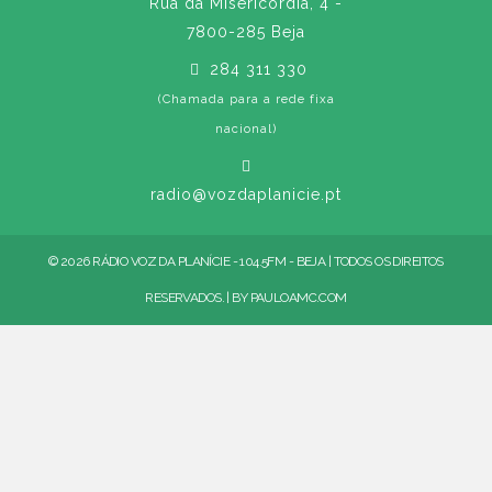
Rua da Misericórdia, 4 -
7800-285 Beja
284 311 330
(Chamada para a rede fixa
nacional)
radio@vozdaplanicie.pt
© 2026 RÁDIO VOZ DA PLANÍCIE - 104.5FM - BEJA | TODOS OS DIREITOS
RESERVADOS. | BY
PAULOAMC.COM