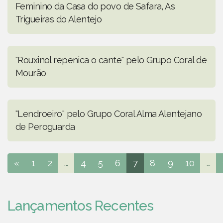
Feminino da Casa do povo de Safara, As
Trigueiras do Alentejo
"Rouxinol repenica o cante" pelo Grupo Coral de
Mourão
"Lendroeiro" pelo Grupo Coral Alma Alentejano
de Peroguarda
«
1
2
...
4
5
6
7
8
9
10
...
Lançamentos Recentes