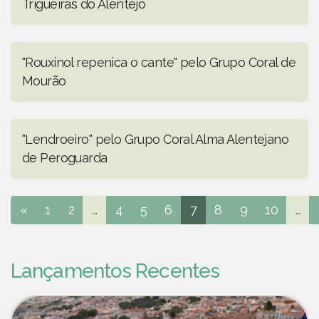
Trigueiras do Alentejo
"Rouxinol repenica o cante" pelo Grupo Coral de
Mourão
"Lendroeiro" pelo Grupo Coral Alma Alentejano
de Peroguarda
«
1
2
...
4
5
6
7
8
9
10
...
Lançamentos Recentes