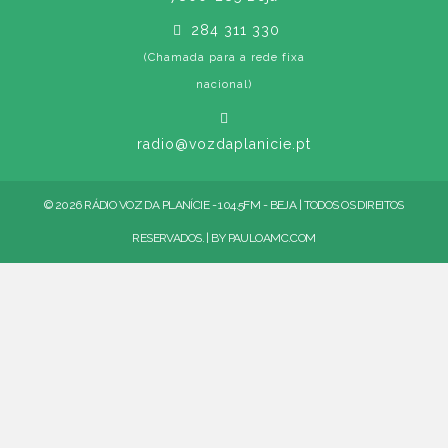
284 311 330
(Chamada para a rede fixa
nacional)
radio@vozdaplanicie.pt
© 2026 RÁDIO VOZ DA PLANÍCIE - 104.5FM - BEJA | TODOS OS DIREITOS
RESERVADOS. | BY
PAULOAMC.COM