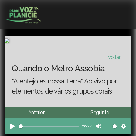
Voltar
Quando o Melro Assobia
"Alentejo és nossa Terra" Ao vivo por
elementos de vários grupos corais
Anterior
Seguinte
06:27
Play
Mute
Sett