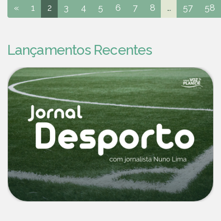
«
1
2
3
4
5
6
7
8
...
57
58
Lançamentos Recentes