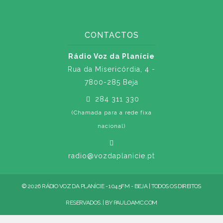
CONTACTOS
Rádio Voz da Planície
Rua da Misericórdia, 4 -
7800-285 Beja
284 311 330
(Chamada para a rede fixa
nacional)
radio@vozdaplanicie.pt
© 2026 RÁDIO VOZ DA PLANÍCIE - 104.5FM - BEJA | TODOS OS DIREITOS
RESERVADOS. | BY
PAULOAMC.COM