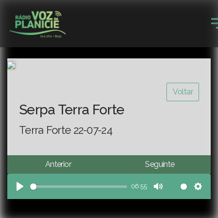
Voltar
Serpa Terra Forte
Terra Forte 22-07-24
Anterior
Seguinte
06:55
Play
Mute
Sett