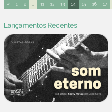
«
1
2
...
11
12
13
14
15
16
17
Lançamentos Recentes