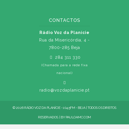
CONTACTOS
Rádio Voz da Planície
Rua da Misericórdia, 4 -
7800-285 Beja
284 311 330
(Chamada para a rede fixa
nacional)
radio@vozdaplanicie.pt
© 2026 RÁDIO VOZ DA PLANÍCIE - 104.5FM - BEJA | TODOS OS DIREITOS
RESERVADOS. | BY
PAULOAMC.COM