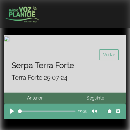
Voltar
Serpa Terra Forte
Terra Forte 25-07-24
Anterior
Seguinte
06:39
Play
Mute
Sett