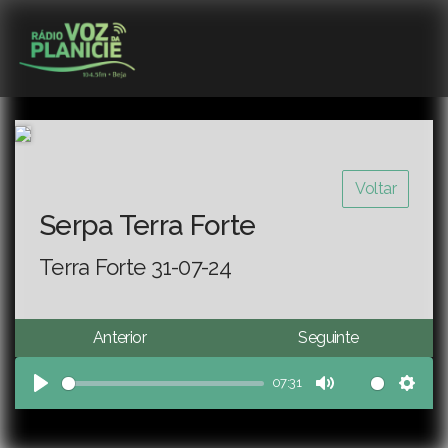
Voltar
Serpa Terra Forte
Terra Forte 31-07-24
Anterior
Seguinte
07:31
Play
Mute
Sett