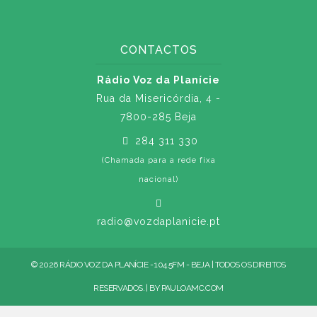
CONTACTOS
Rádio Voz da Planície
Rua da Misericórdia, 4 -
7800-285 Beja
284 311 330
(Chamada para a rede fixa
nacional)
radio@vozdaplanicie.pt
© 2026 RÁDIO VOZ DA PLANÍCIE - 104.5FM - BEJA | TODOS OS DIREITOS
RESERVADOS. | BY
PAULOAMC.COM