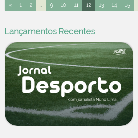
«
1
2
...
9
10
11
12
13
14
15
Lançamentos Recentes