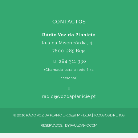
CONTACTOS
Rádio Voz da Planície
Rua da Misericórdia, 4 -
7800-285 Beja
284 311 330
(Chamada para a rede fixa
nacional)
radio@vozdaplanicie.pt
© 2026 RÁDIO VOZ DA PLANÍCIE - 104.5FM - BEJA | TODOS OS DIREITOS
RESERVADOS. | BY
PAULOAMC.COM