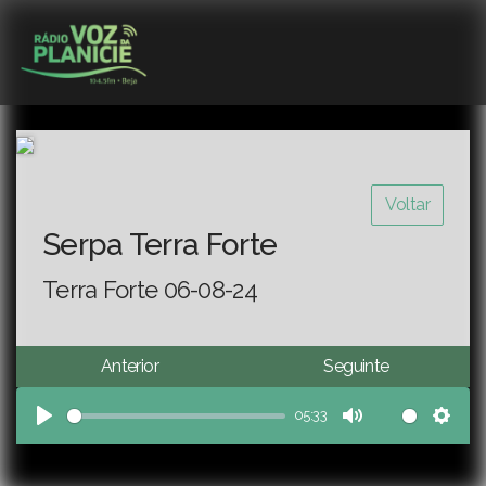
Voltar
Serpa Terra Forte
Terra Forte 06-08-24
Anterior
Seguinte
05:33
Play
Mute
Sett