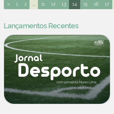
«
1
2
...
11
12
13
14
15
16
17
Lançamentos Recentes