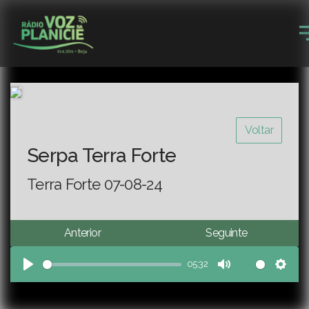
Voltar
Serpa Terra Forte
Terra Forte 07-08-24
Anterior
Seguinte
05:32
Play
Mute
Sett