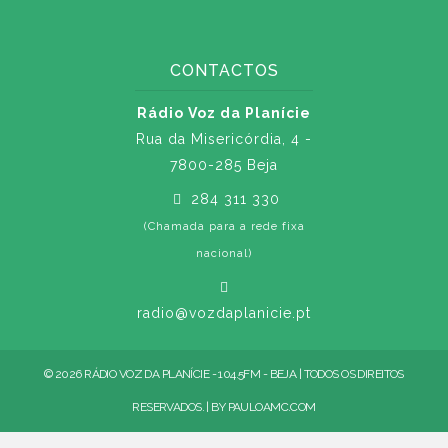
CONTACTOS
Rádio Voz da Planície
Rua da Misericórdia, 4 -
7800-285 Beja
284 311 330
(Chamada para a rede fixa
nacional)
radio@vozdaplanicie.pt
© 2026 RÁDIO VOZ DA PLANÍCIE - 104.5FM - BEJA | TODOS OS DIREITOS
RESERVADOS. | BY
PAULOAMC.COM