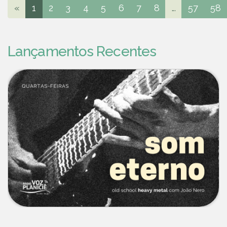
«
1
2
3
4
5
6
7
8
...
57
58
Lançamentos Recentes