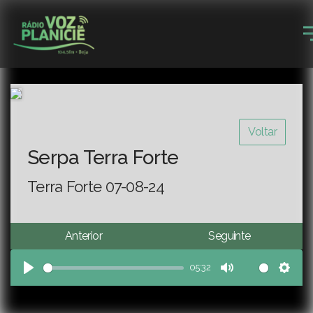
Voltar
Serpa Terra Forte
Terra Forte 07-08-24
Anterior
Seguinte
05:32
Play
Mute
Sett