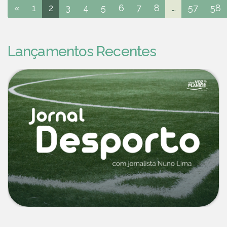
«
1
2
3
4
5
6
7
8
...
57
58
Lançamentos Recentes