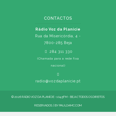
CONTACTOS
Rádio Voz da Planície
Rua da Misericórdia, 4 -
7800-285 Beja
284 311 330
(Chamada para a rede fixa
nacional)
radio@vozdaplanicie.pt
© 2026 RÁDIO VOZ DA PLANÍCIE - 104.5FM - BEJA | TODOS OS DIREITOS
RESERVADOS. | BY
PAULOAMC.COM