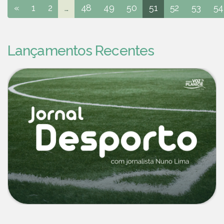
«
1
2
...
48
49
50
51
52
53
54
Lançamentos Recentes