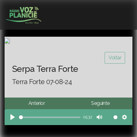
Voltar
Serpa Terra Forte
Terra Forte 07-08-24
Anterior
Seguinte
05:32
Play
Mute
Sett