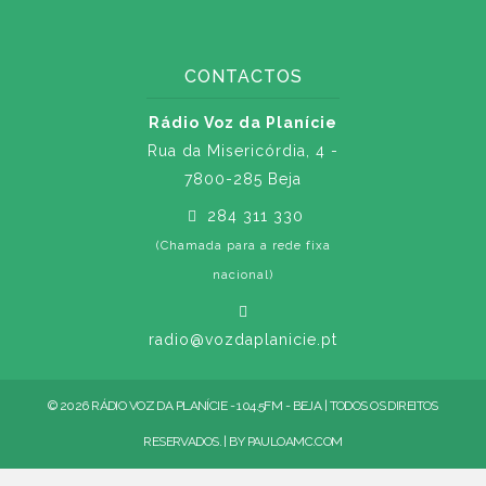
CONTACTOS
Rádio Voz da Planície
Rua da Misericórdia, 4 -
7800-285 Beja
284 311 330
(Chamada para a rede fixa
nacional)
radio@vozdaplanicie.pt
© 2026 RÁDIO VOZ DA PLANÍCIE - 104.5FM - BEJA | TODOS OS DIREITOS
RESERVADOS. | BY
PAULOAMC.COM