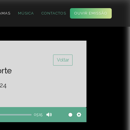
AMAS
MÚSICA
CONTACTOS
OUVIR EMISSÃO
Voltar
orte
-24
05:15
Mute
Settings