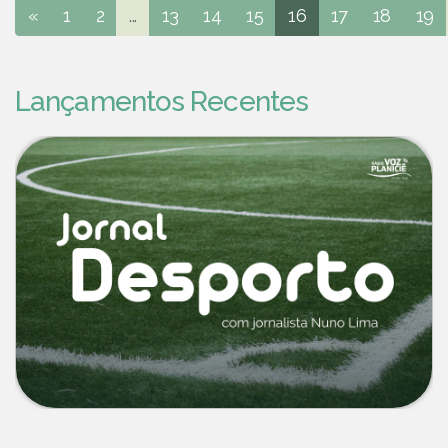
«
1
2
...
13
14
15
16
17
18
19
Lançamentos Recentes