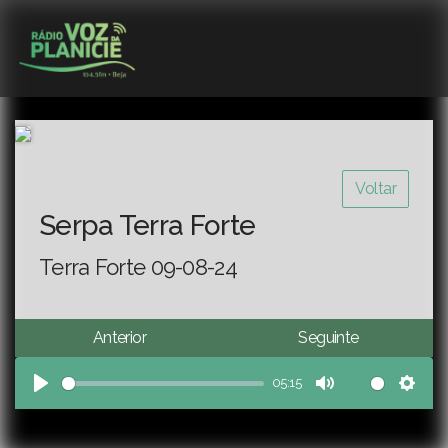
Voltar
Serpa Terra Forte
Terra Forte 09-08-24
Anterior
Seguinte
05:15
Play
Mute
Sett