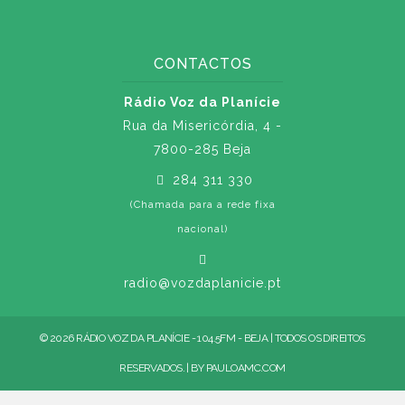
CONTACTOS
Rádio Voz da Planície
Rua da Misericórdia, 4 -
7800-285 Beja
284 311 330
(Chamada para a rede fixa
nacional)
radio@vozdaplanicie.pt
© 2026 RÁDIO VOZ DA PLANÍCIE - 104.5FM - BEJA | TODOS OS DIREITOS
RESERVADOS. | BY
PAULOAMC.COM