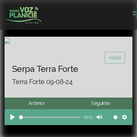
Voltar
Serpa Terra Forte
Terra Forte 09-08-24
Anterior
Seguinte
05:15
Play
Mute
Sett