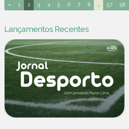
«
1
2
3
4
5
6
7
8
...
57
58
Lançamentos Recentes