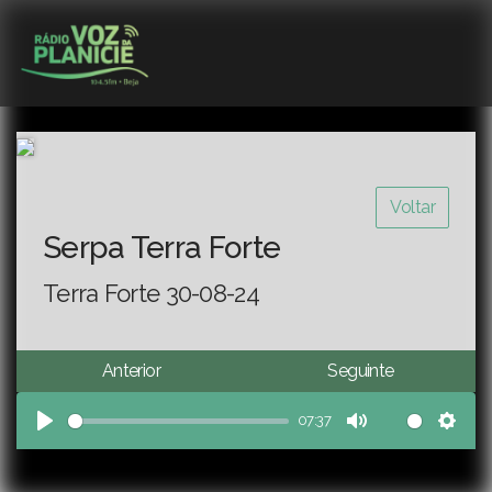
Voltar
Serpa Terra Forte
Terra Forte 30-08-24
Anterior
Seguinte
07:37
Play
Mute
Sett