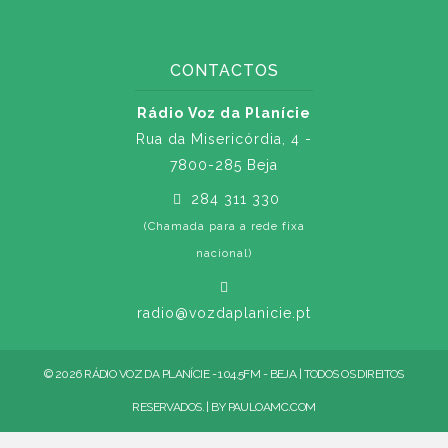
CONTACTOS
Rádio Voz da Planície
Rua da Misericórdia, 4 -
7800-285 Beja
284 311 330
(Chamada para a rede fixa
nacional)
radio@vozdaplanicie.pt
© 2026 RÁDIO VOZ DA PLANÍCIE - 104.5FM - BEJA | TODOS OS DIREITOS
RESERVADOS. | BY
PAULOAMC.COM