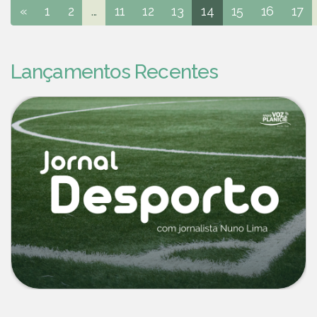
«
1
2
...
11
12
13
14
15
16
17
Lançamentos Recentes