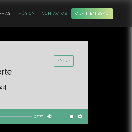
AMAS
MÚSICA
CONTACTOS
OUVIR EMISSÃO
Voltar
orte
-24
07:37
Mute
Settings