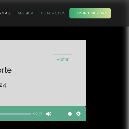
AMAS
MÚSICA
CONTACTOS
OUVIR EMISSÃO
Voltar
orte
-24
07:37
Mute
Settings