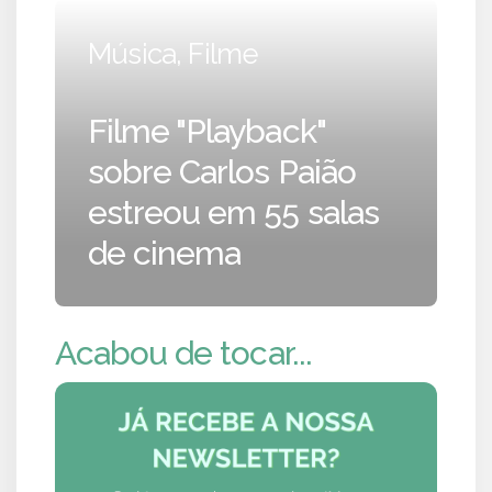
Música, Filme
Filme "Playback"
sobre Carlos Paião
estreou em 55 salas
de cinema
Acabou de tocar...