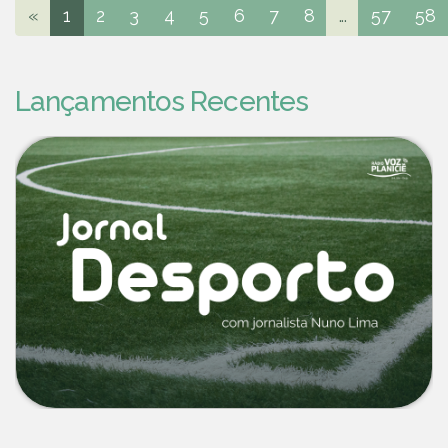
«
1
2
3
4
5
6
7
8
...
57
58
Lançamentos Recentes