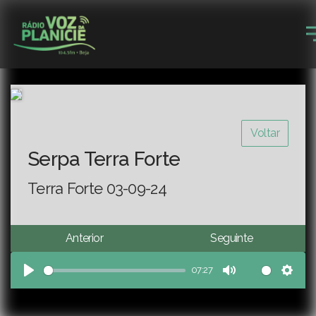
Voltar
Serpa Terra Forte
Terra Forte 03-09-24
Anterior
Seguinte
07:27
Play
Mute
Sett