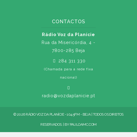
CONTACTOS
Rádio Voz da Planície
Rua da Misericórdia, 4 -
7800-285 Beja
284 311 330
(Chamada para a rede fixa
nacional)
radio@vozdaplanicie.pt
© 2026 RÁDIO VOZ DA PLANÍCIE - 104.5FM - BEJA | TODOS OS DIREITOS
RESERVADOS. | BY
PAULOAMC.COM