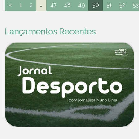
«
1
2
...
47
48
49
50
51
52
53
Lançamentos Recentes