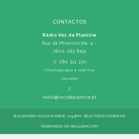
CONTACTOS
Rádio Voz da Planície
Rua da Misericórdia, 4 -
7800-285 Beja
284 311 330
(Chamada para a rede fixa
nacional)
radio@vozdaplanicie.pt
© 2026 RÁDIO VOZ DA PLANÍCIE - 104.5FM - BEJA | TODOS OS DIREITOS
RESERVADOS. | BY
PAULOAMC.COM