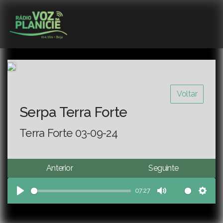
Voltar
Serpa Terra Forte
Terra Forte 03-09-24
Anterior
Seguinte
07:27
Play
Mute
Sett