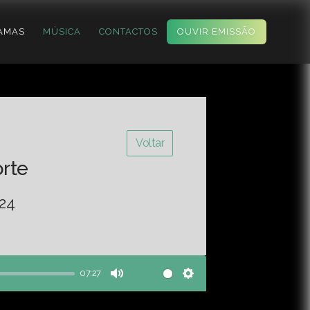
AMAS
MÚSICA
CONTACTOS
OUVIR EMISSÃO
Voltar
orte
-24
07:27
Mute
Settings