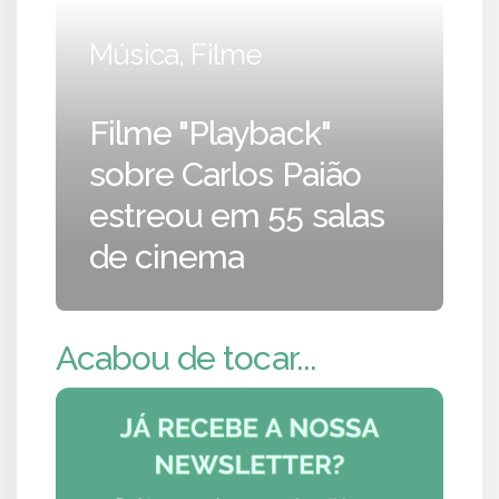
Música, Filme
Filme "Playback"
sobre Carlos Paião
estreou em 55 salas
de cinema
Acabou de tocar...