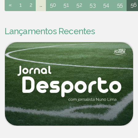
«
1
2
...
50
51
52
53
54
55
56
Lançamentos Recentes