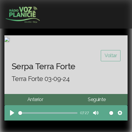
Voltar
Serpa Terra Forte
Terra Forte 03-09-24
Anterior
Seguinte
07:27
Play
Mute
Sett