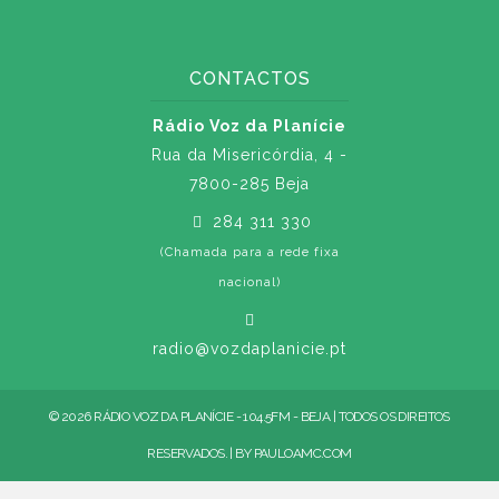
CONTACTOS
Rádio Voz da Planície
Rua da Misericórdia, 4 -
7800-285 Beja
284 311 330
(Chamada para a rede fixa
nacional)
radio@vozdaplanicie.pt
© 2026 RÁDIO VOZ DA PLANÍCIE - 104.5FM - BEJA | TODOS OS DIREITOS
RESERVADOS. | BY
PAULOAMC.COM