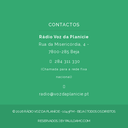
CONTACTOS
Rádio Voz da Planície
Rua da Misericórdia, 4 -
7800-285 Beja
284 311 330
(Chamada para a rede fixa
nacional)
radio@vozdaplanicie.pt
© 2026 RÁDIO VOZ DA PLANÍCIE - 104.5FM - BEJA | TODOS OS DIREITOS
RESERVADOS. | BY
PAULOAMC.COM