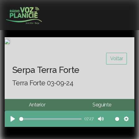
Voltar
Serpa Terra Forte
Terra Forte 03-09-24
Anterior
Seguinte
07:27
Play
Mute
Sett