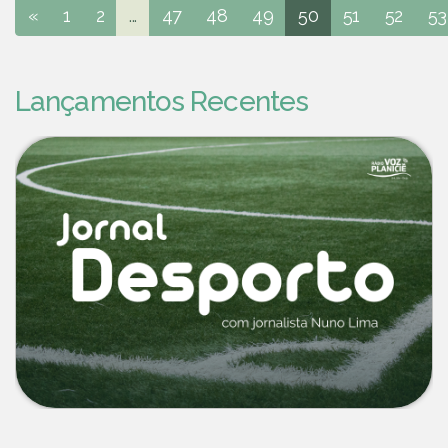
«
1
2
...
47
48
49
50
51
52
53
Lançamentos Recentes