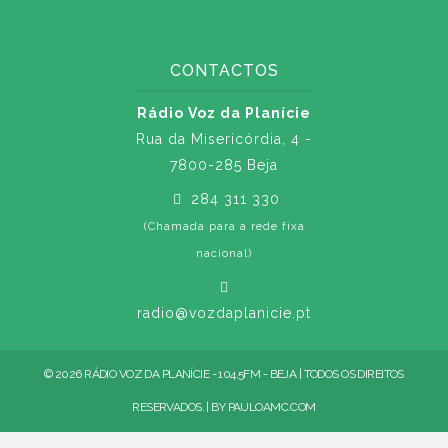
CONTACTOS
Rádio Voz da Planície
Rua da Misericórdia, 4 -
7800-285 Beja
284 311 330
(Chamada para a rede fixa
nacional)
radio@vozdaplanicie.pt
© 2026 RÁDIO VOZ DA PLANÍCIE - 104.5FM - BEJA | TODOS OS DIREITOS
RESERVADOS. | BY
PAULOAMC.COM