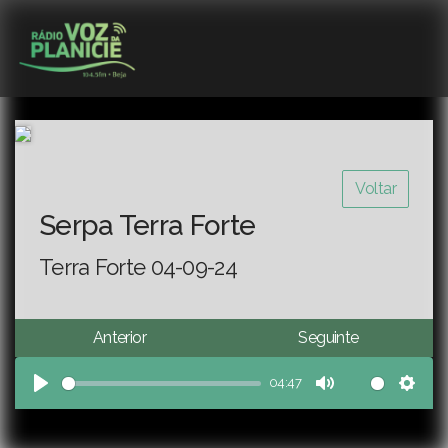
Voltar
Serpa Terra Forte
Terra Forte 04-09-24
Anterior
Seguinte
04:47
Play
Mute
Sett