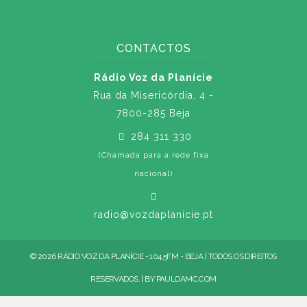
CONTACTOS
Rádio Voz da Planície
Rua da Misericórdia, 4 -
7800-285 Beja
284 311 330
(Chamada para a rede fixa
nacional)
radio@vozdaplanicie.pt
© 2026 RÁDIO VOZ DA PLANÍCIE - 104.5FM - BEJA | TODOS OS DIREITOS
RESERVADOS. | BY
PAULOAMC.COM