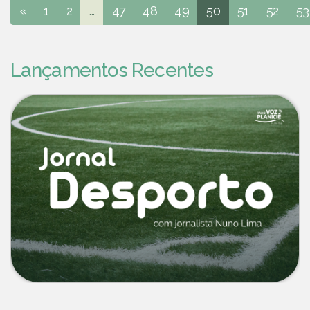
«
1
2
...
47
48
49
50
51
52
53
Lançamentos Recentes