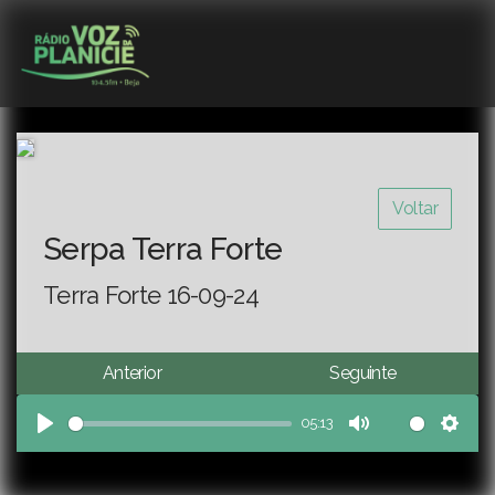
Voltar
Serpa Terra Forte
Terra Forte 16-09-24
Anterior
Seguinte
05:13
Play
Mute
Sett