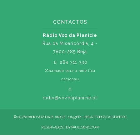
CONTACTOS
Rádio Voz da Planície
Rua da Misericórdia, 4 -
7800-285 Beja
284 311 330
(Chamada para a rede fixa
nacional)
radio@vozdaplanicie.pt
© 2026 RÁDIO VOZ DA PLANÍCIE - 104.5FM - BEJA | TODOS OS DIREITOS
RESERVADOS. | BY
PAULOAMC.COM