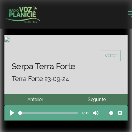
Voltar
Serpa Terra Forte
Terra Forte 23-09-24
Anterior
Seguinte
07:11
Play
Mute
Sett