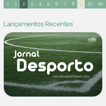
«
1
2
3
4
5
6
7
8
...
57
58
Lançamentos Recentes