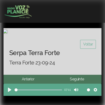
Voltar
Serpa Terra Forte
Terra Forte 23-09-24
Anterior
Seguinte
07:11
Play
Mute
Sett