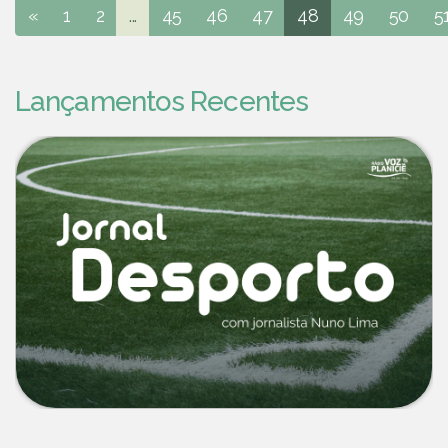
«
1
2
...
45
46
47
48
49
50
5
Lançamentos Recentes