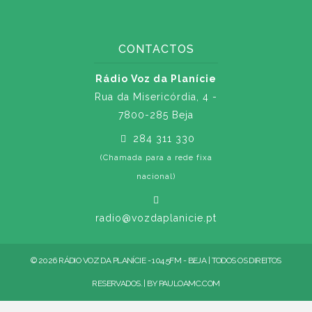
CONTACTOS
Rádio Voz da Planície
Rua da Misericórdia, 4 -
7800-285 Beja
284 311 330
(Chamada para a rede fixa
nacional)
radio@vozdaplanicie.pt
© 2026 RÁDIO VOZ DA PLANÍCIE - 104.5FM - BEJA | TODOS OS DIREITOS
RESERVADOS. | BY
PAULOAMC.COM