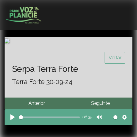
Voltar
Serpa Terra Forte
Terra Forte 30-09-24
Anterior
Seguinte
06:35
Play
Mute
Sett