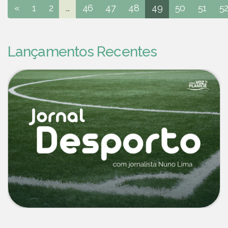
«
1
2
...
46
47
48
49
50
51
5
Lançamentos Recentes