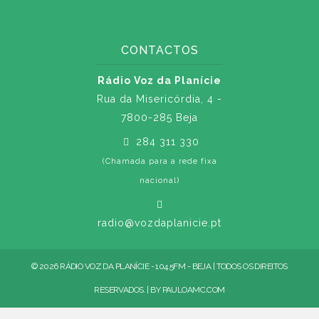
CONTACTOS
Rádio Voz da Planície
Rua da Misericórdia, 4 -
7800-285 Beja
284 311 330
(Chamada para a rede fixa
nacional)
radio@vozdaplanicie.pt
© 2026 RÁDIO VOZ DA PLANÍCIE - 104.5FM - BEJA | TODOS OS DIREITOS
RESERVADOS. | BY
PAULOAMC.COM