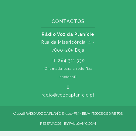
CONTACTOS
Rádio Voz da Planície
Rua da Misericórdia, 4 -
7800-285 Beja
284 311 330
(Chamada para a rede fixa
nacional)
radio@vozdaplanicie.pt
© 2026 RÁDIO VOZ DA PLANÍCIE - 104.5FM - BEJA | TODOS OS DIREITOS
RESERVADOS. | BY
PAULOAMC.COM