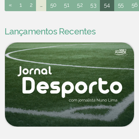
«
1
2
...
50
51
52
53
54
55
56
Lançamentos Recentes