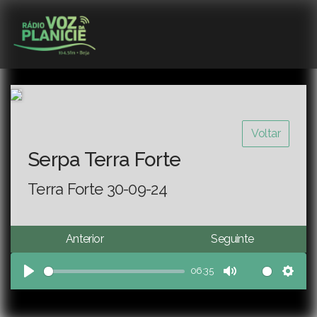
Voltar
Serpa Terra Forte
Terra Forte 30-09-24
Anterior
Seguinte
06:35
Play
Mute
Sett