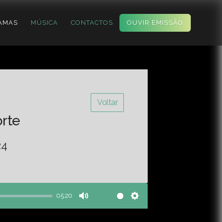
AMAS
MÚSICA
CONTACTOS
OUVIR EMISSÃO
Voltar
orte
24
05:20
Mute
Settings