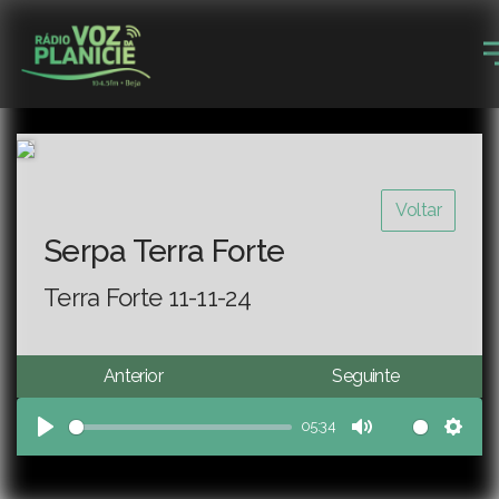
Voltar
Serpa Terra Forte
Terra Forte 11-11-24
Anterior
Seguinte
05:34
Play
Mute
Sett