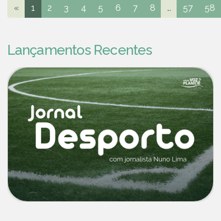
«
1
2
3
4
5
6
7
8
...
57
58
Lançamentos Recentes