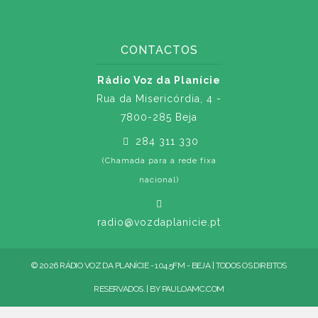
CONTACTOS
Rádio Voz da Planície
Rua da Misericórdia, 4 -
7800-285 Beja
284 311 330
(Chamada para a rede fixa
nacional)
radio@vozdaplanicie.pt
© 2026 RÁDIO VOZ DA PLANÍCIE - 104.5FM - BEJA | TODOS OS DIREITOS
RESERVADOS. | BY
PAULOAMC.COM