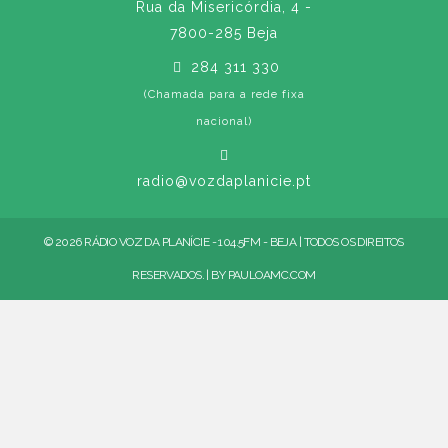
Rua da Misericórdia, 4 -
7800-285 Beja
284 311 330
(Chamada para a rede fixa
nacional)
radio@vozdaplanicie.pt
© 2026 RÁDIO VOZ DA PLANÍCIE - 104.5FM - BEJA | TODOS OS DIREITOS
RESERVADOS. | BY
PAULOAMC.COM