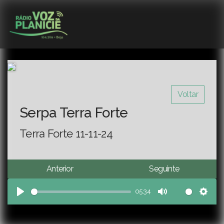
Voltar
Serpa Terra Forte
Terra Forte 11-11-24
Anterior
Seguinte
05:34
Play
Mute
Sett