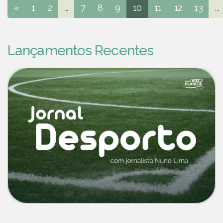
«
1
2
...
7
8
9
10
11
12
13
...
Lançamentos Recentes