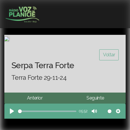
Voltar
Serpa Terra Forte
Terra Forte 29-11-24
Anterior
Seguinte
05:52
Play
Mute
Sett