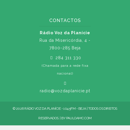
CONTACTOS
Rádio Voz da Planície
Rua da Misericórdia, 4 -
7800-285 Beja
284 311 330
(Chamada para a rede fixa
nacional)
radio@vozdaplanicie.pt
© 2026 RÁDIO VOZ DA PLANÍCIE - 104.5FM - BEJA | TODOS OS DIREITOS
RESERVADOS. | BY
PAULOAMC.COM