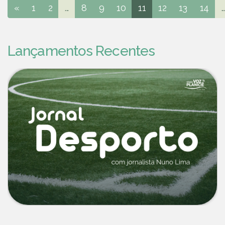
«
1
2
...
8
9
10
11
12
13
14
..
Lançamentos Recentes