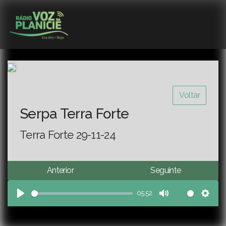
Voltar
Serpa Terra Forte
Terra Forte 29-11-24
Anterior
Seguinte
05:52
Play
Mute
Sett