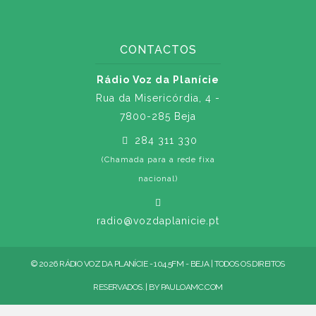
CONTACTOS
Rádio Voz da Planície
Rua da Misericórdia, 4 -
7800-285 Beja
284 311 330
(Chamada para a rede fixa
nacional)
radio@vozdaplanicie.pt
© 2026 RÁDIO VOZ DA PLANÍCIE - 104.5FM - BEJA | TODOS OS DIREITOS
RESERVADOS. | BY
PAULOAMC.COM