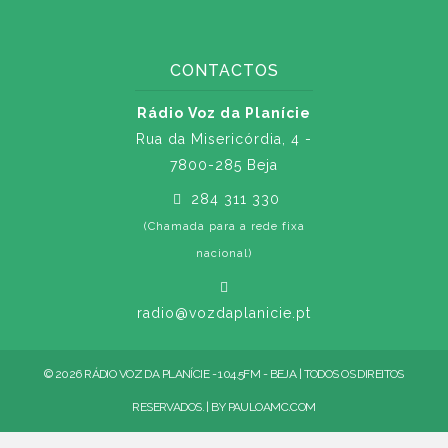
CONTACTOS
Rádio Voz da Planície
Rua da Misericórdia, 4 -
7800-285 Beja
284 311 330
(Chamada para a rede fixa
nacional)
radio@vozdaplanicie.pt
© 2026 RÁDIO VOZ DA PLANÍCIE - 104.5FM - BEJA | TODOS OS DIREITOS
RESERVADOS. | BY
PAULOAMC.COM