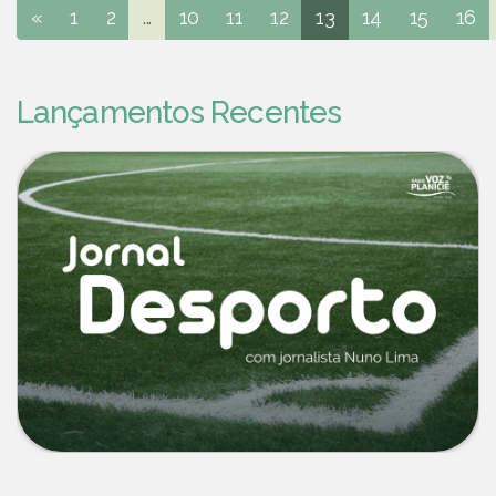
«
1
2
...
10
11
12
13
14
15
16
Lançamentos Recentes