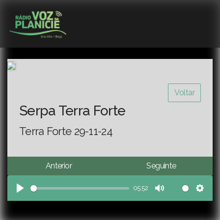
Voltar
Serpa Terra Forte
Terra Forte 29-11-24
Anterior
Seguinte
05:52
Play
Mute
Sett